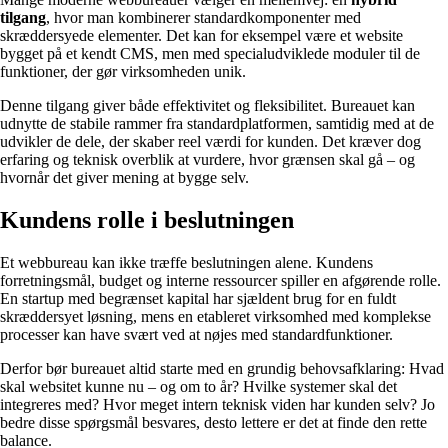
tilgang
, hvor man kombinerer standardkomponenter med
skræddersyede elementer. Det kan for eksempel være et website
bygget på et kendt CMS, men med specialudviklede moduler til de
funktioner, der gør virksomheden unik.
Denne tilgang giver både effektivitet og fleksibilitet. Bureauet kan
udnytte de stabile rammer fra standardplatformen, samtidig med at de
udvikler de dele, der skaber reel værdi for kunden. Det kræver dog
erfaring og teknisk overblik at vurdere, hvor grænsen skal gå – og
hvornår det giver mening at bygge selv.
Kundens rolle i beslutningen
Et webbureau kan ikke træffe beslutningen alene. Kundens
forretningsmål, budget og interne ressourcer spiller en afgørende rolle.
En startup med begrænset kapital har sjældent brug for en fuldt
skræddersyet løsning, mens en etableret virksomhed med komplekse
processer kan have svært ved at nøjes med standardfunktioner.
Derfor bør bureauet altid starte med en grundig behovsafklaring: Hvad
skal websitet kunne nu – og om to år? Hvilke systemer skal det
integreres med? Hvor meget intern teknisk viden har kunden selv? Jo
bedre disse spørgsmål besvares, desto lettere er det at finde den rette
balance.