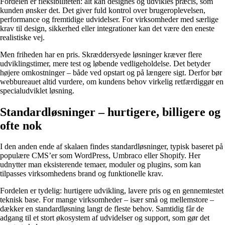
Fordelen er fleksibiliteten: alt kan designes og udvikles præcis, som
kunden ønsker det. Det giver fuld kontrol over brugeroplevelsen,
performance og fremtidige udvidelser. For virksomheder med særlige
krav til design, sikkerhed eller integrationer kan det være den eneste
realistiske vej.
Men friheden har en pris. Skræddersyede løsninger kræver flere
udviklingstimer, mere test og løbende vedligeholdelse. Det betyder
højere omkostninger – både ved opstart og på længere sigt. Derfor bør
webbureauet altid vurdere, om kundens behov virkelig retfærdiggør en
specialudviklet løsning.
Standardløsninger – hurtigere, billigere og
ofte nok
I den anden ende af skalaen findes standardløsninger, typisk baseret på
populære CMS’er som WordPress, Umbraco eller Shopify. Her
udnytter man eksisterende temaer, moduler og plugins, som kan
tilpasses virksomhedens brand og funktionelle krav.
Fordelen er tydelig: hurtigere udvikling, lavere pris og en gennemtestet
teknisk base. For mange virksomheder – især små og mellemstore –
dækker en standardløsning langt de fleste behov. Samtidig får de
adgang til et stort økosystem af udvidelser og support, som gør det