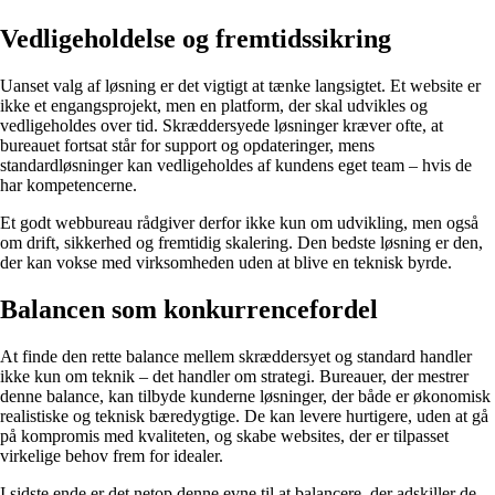
Vedligeholdelse og fremtidssikring
Uanset valg af løsning er det vigtigt at tænke langsigtet. Et website er
ikke et engangsprojekt, men en platform, der skal udvikles og
vedligeholdes over tid. Skræddersyede løsninger kræver ofte, at
bureauet fortsat står for support og opdateringer, mens
standardløsninger kan vedligeholdes af kundens eget team – hvis de
har kompetencerne.
Et godt webbureau rådgiver derfor ikke kun om udvikling, men også
om drift, sikkerhed og fremtidig skalering. Den bedste løsning er den,
der kan vokse med virksomheden uden at blive en teknisk byrde.
Balancen som konkurrencefordel
At finde den rette balance mellem skræddersyet og standard handler
ikke kun om teknik – det handler om strategi. Bureauer, der mestrer
denne balance, kan tilbyde kunderne løsninger, der både er økonomisk
realistiske og teknisk bæredygtige. De kan levere hurtigere, uden at gå
på kompromis med kvaliteten, og skabe websites, der er tilpasset
virkelige behov frem for idealer.
I sidste ende er det netop denne evne til at balancere, der adskiller de