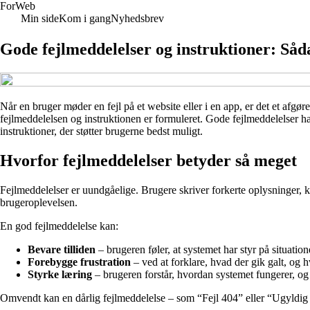
For
Web
Min side
Kom i gang
Nyhedsbrev
Gode fejlmeddelelser og instruktioner: Såda
Når en bruger møder en fejl på et website eller i en app, er det et afgøre
fejlmeddelelsen og instruktionen er formuleret. Gode fejlmeddelelser h
instruktioner, der støtter brugerne bedst muligt.
Hvorfor fejlmeddelelser betyder så meget
Fejlmeddelelser er uundgåelige. Brugere skriver forkerte oplysninger, kl
brugeroplevelsen.
En god fejlmeddelelse kan:
Bevare tilliden
– brugeren føler, at systemet har styr på situation
Forebygge frustration
– ved at forklare, hvad der gik galt, og 
Styrke læring
– brugeren forstår, hvordan systemet fungerer, o
Omvendt kan en dårlig fejlmeddelelse – som “Fejl 404” eller “Ugyldig in