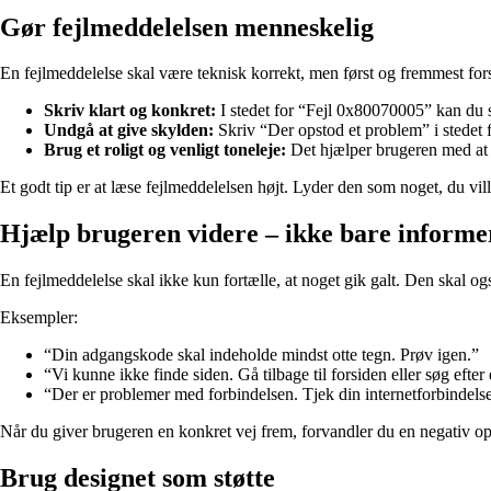
Gør fejlmeddelelsen menneskelig
En fejlmeddelelse skal være teknisk korrekt, men først og fremmest forst
Skriv klart og konkret:
I stedet for “Fejl 0x80070005” kan du 
Undgå at give skylden:
Skriv “Der opstod et problem” i stedet f
Brug et roligt og venligt toneleje:
Det hjælper brugeren med at 
Et godt tip er at læse fejlmeddelelsen højt. Lyder den som noget, du vill
Hjælp brugeren videre – ikke bare informe
En fejlmeddelelse skal ikke kun fortælle, at noget gik galt. Den skal o
Eksempler:
“Din adgangskode skal indeholde mindst otte tegn. Prøv igen.”
“Vi kunne ikke finde siden. Gå tilbage til forsiden eller søg efter d
“Der er problemer med forbindelsen. Tjek din internetforbindelse
Når du giver brugeren en konkret vej frem, forvandler du en negativ opl
Brug designet som støtte