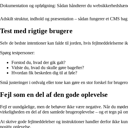
Dokumentation og opfølgning: Sådan håndterer du web­sikkerhedshænde
Adskilt struktur, indhold og præsentation – sådan fungerer et CMS bag
Test med rigtige brugere
Selv de bedste intentioner kan falde til jorden, hvis fejlmeddelelserne ik
Spørg testpersoner:
Forstod du, hvad der gik galt?
Vidste du, hvad du skulle gøre bagefter?
Hvordan fik beskeden dig til at føle?
Små justeringer i ordvalg eller tone kan gøre en stor forskel for bruger
Fejl som en del af den gode oplevelse
Fejl er uundgåelige, men de behøver ikke være negative. Når du møder br
virkeligheden en del af den samlede brugeroplevelse – og et tegn på om
At skrive gode fejlmeddelelser og instruktioner handler derfor ikke k
positiv oplevelse.