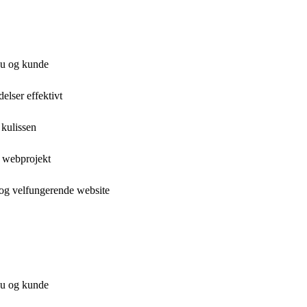
au og kunde
lser effektivt
 kulissen
t webprojekt
 og velfungerende website
au og kunde