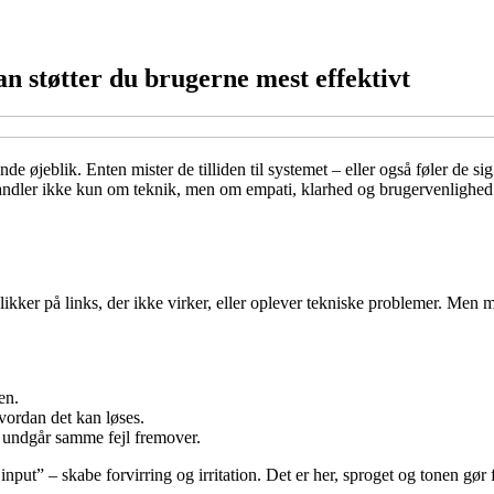
n støtter du brugerne mest effektivt
nde øjeblik. Enten mister de tilliden til systemet – eller også føler de si
andler ikke kun om teknik, men om empati, klarhed og brugervenlighed. 
ikker på links, der ikke virker, eller oplever tekniske problemer. Men m
en.
hvordan det kan løses.
g undgår samme fejl fremover.
put” – skabe forvirring og irritation. Det er her, sproget og tonen gør 