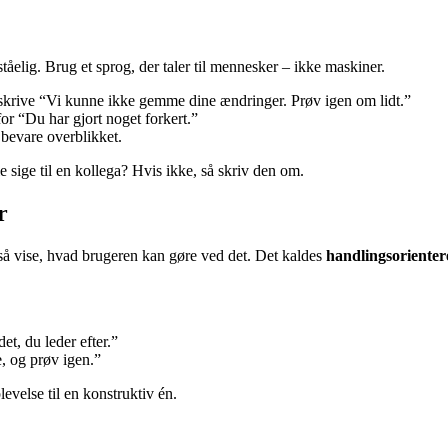
åelig. Brug et sprog, der taler til mennesker – ikke maskiner.
skrive “Vi kunne ikke gemme dine ændringer. Prøv igen om lidt.”
or “Du har gjort noget forkert.”
bevare overblikket.
e sige til en kollega? Hvis ikke, så skriv den om.
r
gså vise, hvad brugeren kan gøre ved det. Det kaldes
handlingsorienter
et, du leder efter.”
, og prøv igen.”
evelse til en konstruktiv én.