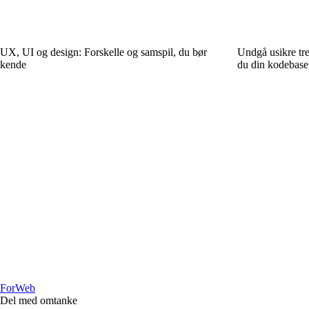
UX, UI og design: Forskelle og samspil, du bør
Undgå usikre tre
kende
du din kodebase
For
Web
Del med omtanke