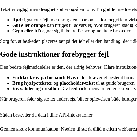
Tekst er vigtig, men designet spiller også en rolle. En god fejlmeddel
Rød
signalerer fejl, men brug den sparsomt – for meget kan virk
Gul eller orange
kan bruges til advarsler, hvor brugeren stadig k
Grøn eller blå
egner sig til bekræftelser og neutrale beskeder.
Sørg for, at beskeden placeres tæt på det felt eller den handling, der ud
Gode instruktioner forebygger fejl
Den bedste fejlmeddelelse er den, der aldrig behøves. Klare instruktion
Forklar krav på forhånd:
Hvis et felt kræver et bestemt forma
Brug hjælpetekster og placeholder-tekst
til at guide brugeren,
Vis validering i realtid:
Giv feedback, mens brugeren skriver, så
Når brugeren føler sig støttet undervejs, bliver oplevelsen både hurtiger
Sådan beskytter du data i dine API‑integrationer
Gennemsigtig kommunikation: Nøglen til stærk tillid mellem webbure