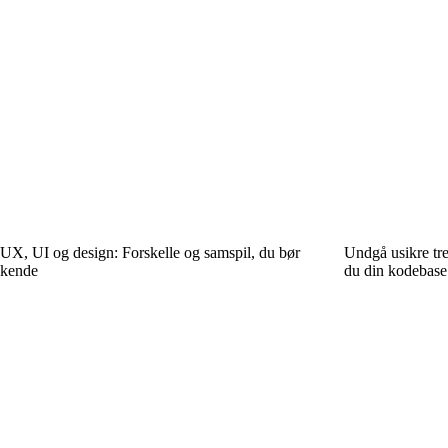
UX, UI og design: Forskelle og samspil, du bør
Undgå usikre tre
kende
du din kodebase