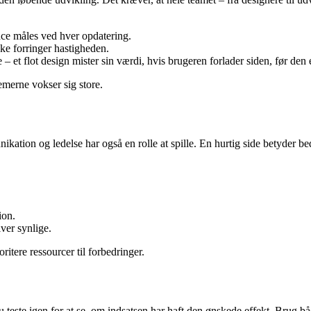
nce måles ved hver opdatering.
kke forringer hastigheden.
t flot design mister sin værdi, hvis brugeren forlader siden, før den e
emerne vokser sig store.
tion og ledelse har også en rolle at spille. En hurtig side betyder bed
ion.
ver synlige.
oritere ressourcer til forbedringer.
teste igen for at se, om indsatsen har haft den ønskede effekt. Brug bå