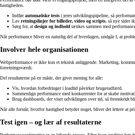
hastigheden.
Indfør
automatiske tests
i jeres udviklingspipeline, så performa
Lav
retningslinjer for billeder, video og scripts
, så nye sider i
Sørg for, at
design og indhold
tænkes sammen med performance – e
Når performance bliver en naturlig del af hverdagen, undgår I, at probl
Involver hele organisationen
Webperformance er ikke kun et teknisk anliggende. Marketing, kommunika
forretningsværdi.
Del resultaterne på en måde, der giver mening for alle:
Vis, hvordan forbedringer i loadtid påvirker brugeradfærd.
Sammenlign performance med konkurrenter for at skabe motivat
Brug dashboards, der viser udviklingen over tid, så fremskridt bli
Når alle forstår, hvorfor hastighed betyder noget, bliver det lettere at pri
Test igen – og lær af resultaterne
Performanceoptimering er en løbende proces. Efter hver ændring bør du 