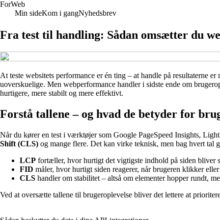
For
Web
Min side
Kom i gang
Nyhedsbrev
Fra test til handling: Sådan omsætter du w
At teste websitets performance er én ting – at handle på resultaterne e
uoverskuelige. Men webperformance handler i sidste ende om brugeropleve
hurtigere, mere stabilt og mere effektivt.
Forstå tallene – og hvad de betyder for bru
Når du kører en test i værktøjer som Google PageSpeed Insights, Ligh
Shift (CLS)
og mange flere. Det kan virke teknisk, men bag hvert tal 
LCP
fortæller, hvor hurtigt det vigtigste indhold på siden bliver
FID
måler, hvor hurtigt siden reagerer, når brugeren klikker eller 
CLS
handler om stabilitet – altså om elementer hopper rundt, me
Ved at oversætte tallene til brugeroplevelse bliver det lettere at prioriter