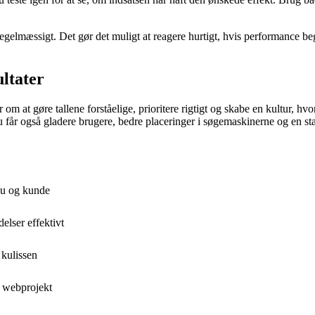
p regelmæssigt. Det gør det muligt at reagere hurtigt, hvis performance b
ultater
 at gøre tallene forståelige, prioritere rigtigt og skabe en kultur, hvor 
 får også gladere brugere, bedre placeringer i søgemaskinerne og en stæ
au og kunde
lser effektivt
 kulissen
t webprojekt