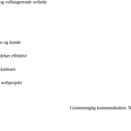
 og velfungerende website
au og kunde
lser effektivt
 kulissen
t webprojekt
Gennemsigtig kommunikation: Nøg