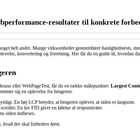
ebperformance-resultater til konkrete forbe
r noget helt andet. Mange virksomheder gennemfører hastighedstests, men 
lse, konvertering og forretning. Her får du en guide til, hvordan du om
geren
thouse eller WebPageTest, får du en række målepunkter:
Largest Conte
gemmer sig en oplevelse for brugeren.
 synligt. En høj LCP betyder, at brugeren oplever, at siden er langsom.
scroller. En lav FID giver en følelse af responsivitet.
ns siden indlæses.
e, hvad der skal forbedres først.