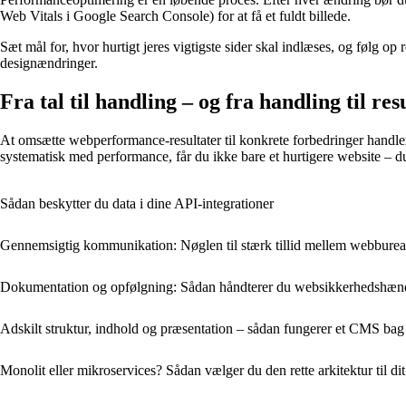
Web Vitals i Google Search Console) for at få et fuldt billede.
Sæt mål for, hvor hurtigt jeres vigtigste sider skal indlæses, og følg o
designændringer.
Fra tal til handling – og fra handling til res
At omsætte webperformance-resultater til konkrete forbedringer handler om
systematisk med performance, får du ikke bare et hurtigere website – du
Sådan beskytter du data i dine API‑integrationer
Gennemsigtig kommunikation: Nøglen til stærk tillid mellem webbure
Dokumentation og opfølgning: Sådan håndterer du web­sikkerhedshænde
Adskilt struktur, indhold og præsentation – sådan fungerer et CMS bag
Monolit eller mikroservices? Sådan vælger du den rette arkitektur til di