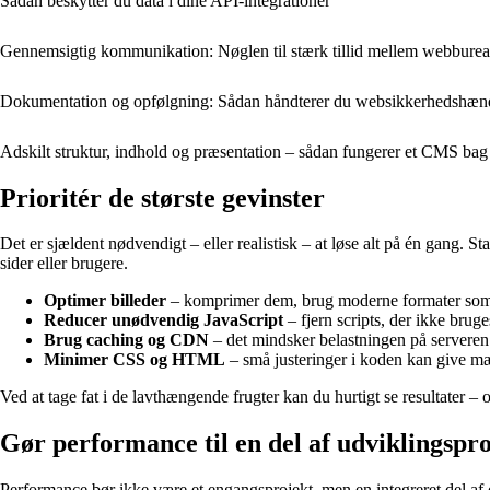
Sådan beskytter du data i dine API‑integrationer
Gennemsigtig kommunikation: Nøglen til stærk tillid mellem webbure
Dokumentation og opfølgning: Sådan håndterer du web­sikkerhedshænde
Adskilt struktur, indhold og præsentation – sådan fungerer et CMS bag
Prioritér de største gevinster
Det er sjældent nødvendigt – eller realistisk – at løse alt på én gang. 
sider eller brugere.
Optimer billeder
– komprimer dem, brug moderne formater som W
Reducer unødvendig JavaScript
– fjern scripts, der ikke brug
Brug caching og CDN
– det mindsker belastningen på serveren 
Minimer CSS og HTML
– små justeringer i koden kan give mæ
Ved at tage fat i de lavthængende frugter kan du hurtigt se resultater – o
Gør performance til en del af udviklingspr
Performance bør ikke være et engangsprojekt, men en integreret del af d