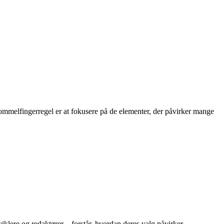
d tommelfingerregel er at fokusere på de elementer, der påvirker mange
iklere og redaktører – forstår, hvordan deres valg påvirker