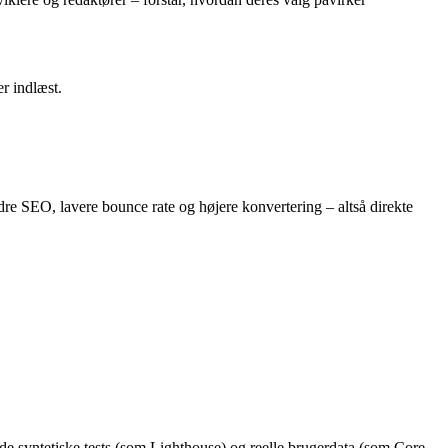
r indlæst.
re SEO, lavere bounce rate og højere konvertering – altså direkte
de syntetiske tests (som Lighthouse) og reelle brugerdata (som Core