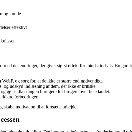
au og kunde
lser effektivt
 kulissen
Start med de ændringer, der giver størst effekt for mindst indsats. En go
ebP, og sørg for, at de ikke er større end nødvendigt.
es, og udskyd indlæsning af dem, der ikke er kritiske.
og gør indlæsningen hurtigere for brugere over hele landet.
rkbare forbedringer.
g skabe motivation til at fortsætte arbejdet.
ocessen
en løbende udvikling. Det kræver, at hele teamet – fra designere til udv